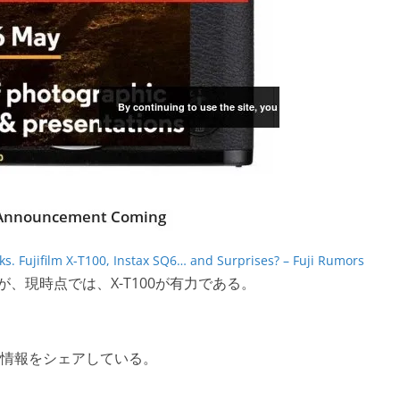
. Fujifilm X-T100, Instax SQ6… and Surprises? – Fuji Rumors
が、現時点では、X-T100が有力である。
情報をシェアしている。