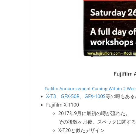
Fujfilm Announcement Coming Within 2 Weeks
X-T3
、
GFX-50R
、
GFX-100S
等の噂もある
Fujifilm X-T100
2017年9月に最初の噂が流れた。
その後数ヶ月後、スペックに関する
X-T20と似たデザイン