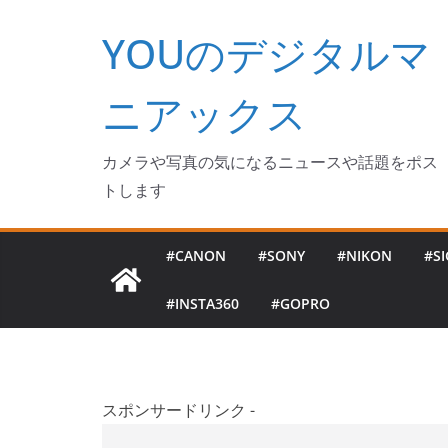
コ
YOUのデジタルマ
ン
テ
ン
ニアックス
ツ
へ
カメラや写真の気になるニュースや話題をポス
ス
トします
キ
ッ
#CANON
#SONY
#NIKON
#S
プ
#INSTA360
#GOPRO
スポンサードリンク -