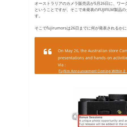
オーストラリアのカメラ販売店が5月26日に、ワ
ということですが、そこで未発表のFUJIFILM製
す。
そこでfujirumorsは26日までに何が発表され
On May 26, the Australian store Cam
presentations and hands-on activiti
Via :
Fujfilm Announcement Coming Within 2 