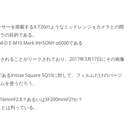
nsセンサーを搭載するX-T20のようなミッドレンジｑカメラとの間
ラの目的である。
D E-M10 Mark IIやSONY α6000である
SQ6が発表されることがリークされており、2017年3月17日にその画像
Instax Square SQ10に対して、フィルムだけのバージ
ィルムを使うだろう。
mmF2.8？あるいはXF200mmF2?か？
ことは判っている。