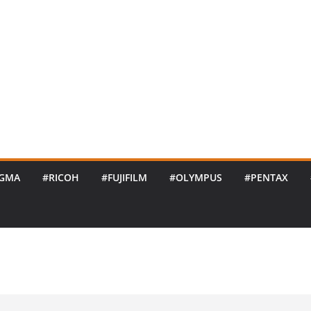
IGMA
#RICOH
#FUJIFILM
#OLYMPUS
#PENTAX