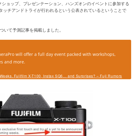
ークショップ、プレゼンテーション、ハンズオンのイベントに参加する
品のタッチアンドトライが行われるという公表されているということで
るかについて予測記事を掲載しました。
eraPro will offer a full day event packed with workshops,
es and more.
Weeks. Fujifilm X-T100, Instax SQ6… and Surprises? – Fuji Rumors