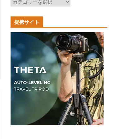
記
事
カ
提携サイト
テ
ゴ
リ
ー