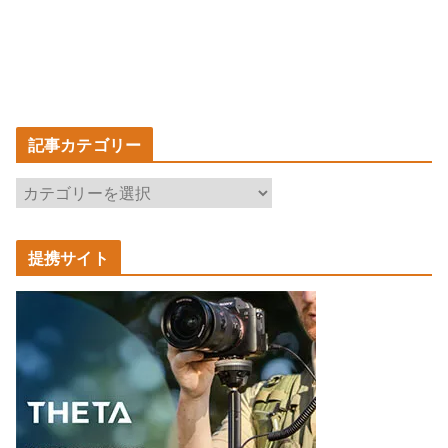
記事カテゴリー
記
事
カ
提携サイト
テ
ゴ
リ
ー