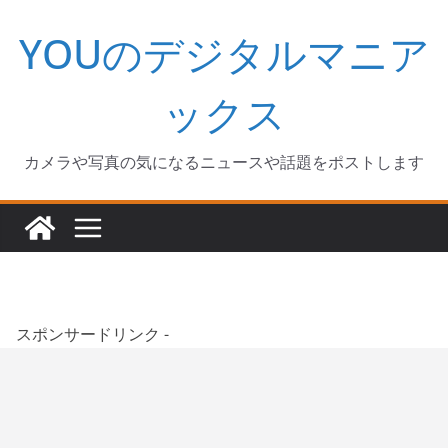
コ
YOUのデジタルマニア
ン
テ
ン
ックス
ツ
へ
カメラや写真の気になるニュースや話題をポストします
ス
キ
ッ
プ
スポンサードリンク -