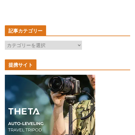
記事カテゴリー
記
事
カ
提携サイト
テ
ゴ
リ
ー