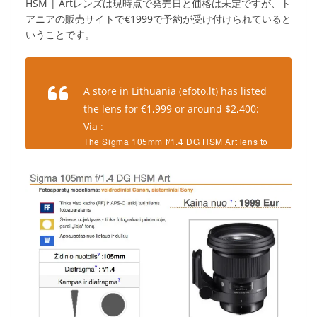
HSM | Artレンズは現時点で発売日と価格は未定ですが、ト
アニアの販売サイトで€1999で予約が受け付けられていると
いうことです。
A store in Lithuania (efoto.lt) has listed
the lens for €1,999 or around $2,400:
Via :
The Sigma 105mm f/1.4 DG HSM Art lens to
be priced at €1,999? | Photo Rumors