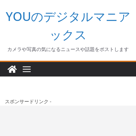
コ
YOUのデジタルマニア
ン
テ
ン
ックス
ツ
へ
カメラや写真の気になるニュースや話題をポストします
ス
キ
ッ
プ
スポンサードリンク -