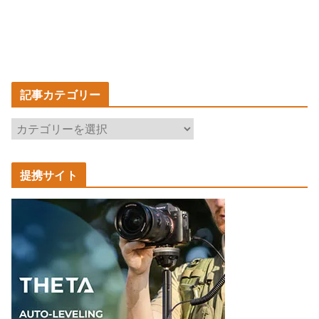
記事カテゴリー
記
事
カ
提携サイト
テ
ゴ
リ
ー