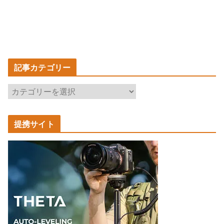
記事カテゴリー
記
事
カ
提携サイト
テ
ゴ
リ
ー