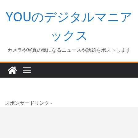
コ
YOUのデジタルマニア
ン
テ
ン
ックス
ツ
へ
カメラや写真の気になるニュースや話題をポストします
ス
キ
ッ
プ
スポンサードリンク -