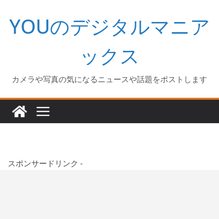
コ
YOUのデジタルマニア
ン
テ
ン
ックス
ツ
へ
カメラや写真の気になるニュースや話題をポストします
ス
キ
ッ
プ
スポンサードリンク -