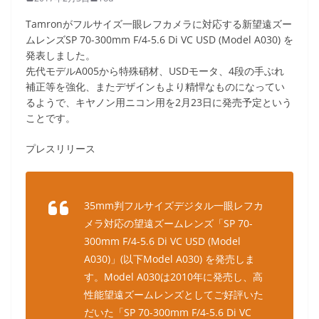
Tamronがフルサイズ一眼レフカメラに対応する新望遠ズー
ムレンズSP 70-300mm F/4-5.6 Di VC USD (Model A030) を
発表しました。
先代モデルA005から特殊硝材、USDモータ、4段の手ぶれ
補正等を強化、またデザインもより精悍なものになってい
るようで、キヤノン用ニコン用を2月23日に発売予定という
ことです。
プレスリリース
35mm判フルサイズデジタル一眼レフカ
メラ対応の望遠ズームレンズ「SP 70-
300mm F/4-5.6 Di VC USD (Model
A030)」(以下Model A030) を発売しま
す。Model A030は2010年に発売し、高
性能望遠ズームレンズとしてご好評いた
だいた「SP 70-300mm F/4-5.6 Di VC