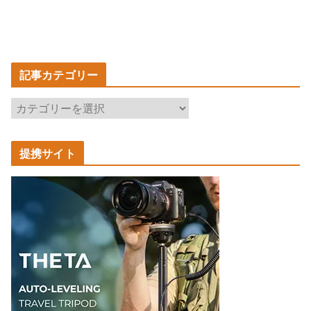
記事カテゴリー
記
事
カ
提携サイト
テ
ゴ
リ
ー