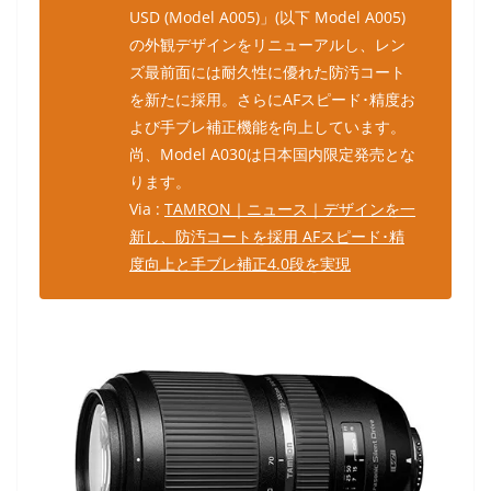
USD (Model A005)」(以下 Model A005)
の外観デザインをリニューアルし、レン
ズ最前面には耐久性に優れた防汚コート
を新たに採用。さらにAFスピード･精度お
よび手ブレ補正機能を向上しています。
尚、Model A030は日本国内限定発売とな
ります。
Via :
TAMRON｜ニュース｜デザインを一
新し、防汚コートを採用 AFスピード･精
度向上と手ブレ補正4.0段を実現