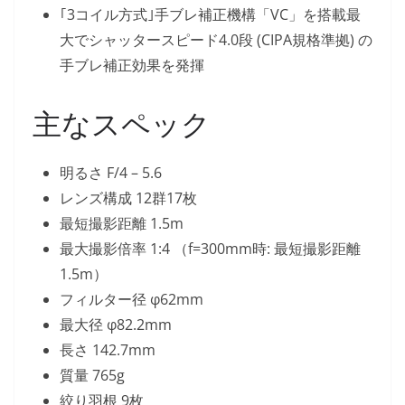
｢3コイル方式｣手ブレ補正機構「VC」を搭載最
大でシャッタースピード4.0段 (CIPA規格準拠) の
手ブレ補正効果を発揮
主なスペック
明るさ F/4 – 5.6
レンズ構成 12群17枚
最短撮影距離 1.5m
最大撮影倍率 1:4 （f=300mm時: 最短撮影距離
1.5m）
フィルター径 φ62mm
最大径 φ82.2mm
長さ 142.7mm
質量 765g
絞り羽根 9枚