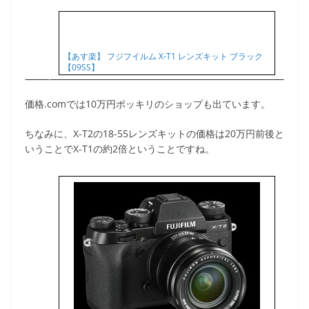
【あす楽】 フジフイルム X-T1 レンズキット ブラック
【09SS】
価格.comでは10万円ポッキリのショップも出ています。
ちなみに、X-T2の18-55レンズキットの価格は20万円前後と
いうことでX-T1の約2倍ということですね。