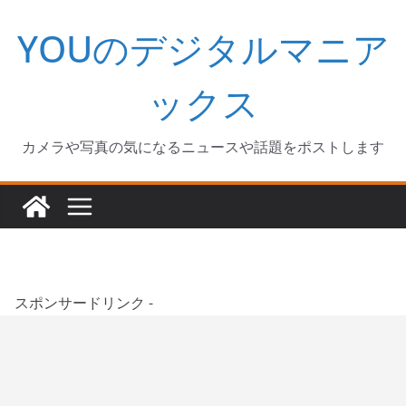
コ
YOUのデジタルマニア
ン
テ
ン
ックス
ツ
へ
カメラや写真の気になるニュースや話題をポストします
ス
キ
ッ
プ
スポンサードリンク -