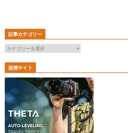
記事カテゴリー
記
事
カ
提携サイト
テ
ゴ
リ
ー