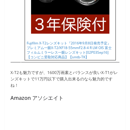
Fujifilm X-T2レンズキット『2016年9月8日発売予定』
プレミアム一眼X-T2/XF18-55mmF2.8-4 R LM OIS 富士
フィルムミラーレス一眼レンズキット[02P03Sep16]
【コンビニ受取対応商品】【smtb-TK】
X-T2も魅力ですが、1600万画素とバランスが良いX-T1がレ
ンズキットで11万円以下で購入出来るのなら魅力的です
ね！
Amazon アソシエイト