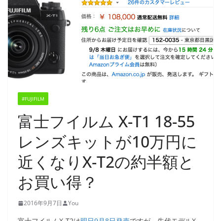
#FUJIFILM
富士フイルム X-T1 18-55
レンズキットが10万円に
近くなりX-T2の約半額と
お買い得？
2016年9月7日
You
富士フイルムX-T2は
明日9月8日発売
ですが、先代モデルX-