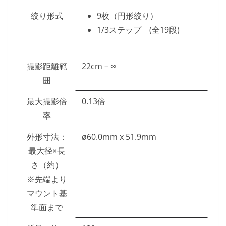
絞り形式
9枚（円形絞り）
1/3ステップ (全19段)
撮影距離範
22cm – ∞
囲
最大撮影倍
0.13倍
率
外形寸法：
ø60.0mm x 51.9mm
最大径×長
さ（約）
※先端より
マウント基
準面まで