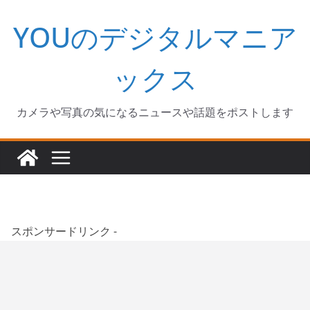
コ
YOUのデジタルマニア
ン
テ
ン
ックス
ツ
へ
カメラや写真の気になるニュースや話題をポストします
ス
キ
ッ
プ
スポンサードリンク -