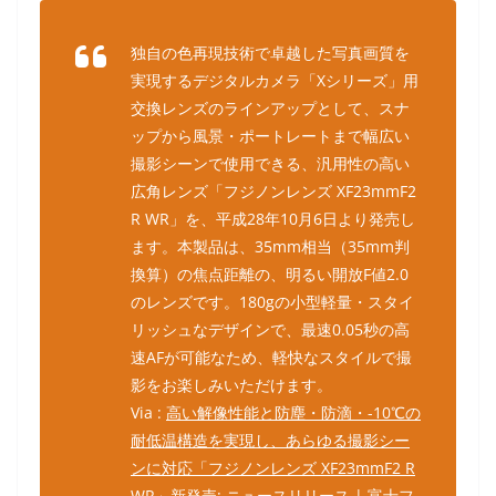
独自の色再現技術で卓越した写真画質を
実現するデジタルカメラ「Xシリーズ」用
交換レンズのラインアップとして、スナ
ップから風景・ポートレートまで幅広い
撮影シーンで使用できる、汎用性の高い
広角レンズ「フジノンレンズ XF23mmF2
R WR」を、平成28年10月6日より発売し
ます。本製品は、35mm相当（35mm判
換算）の焦点距離の、明るい開放F値2.0
のレンズです。180gの小型軽量・スタイ
リッシュなデザインで、最速0.05秒の高
速AFが可能なため、軽快なスタイルで撮
影をお楽しみいただけます。
Via :
高い解像性能と防塵・防滴・-10℃の
耐低温構造を実現し、あらゆる撮影シー
ンに対応「フジノンレンズ XF23mmF2 R
WR」新発売: ニュースリリース | 富士フ