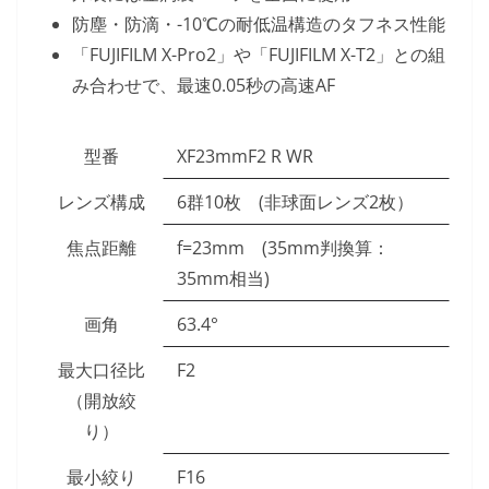
防塵・防滴・-10℃の耐低温構造のタフネス性能
「FUJIFILM X-Pro2」や「FUJIFILM X-T2」との組
み合わせで、最速0.05秒の高速AF
型番
XF23mmF2 R WR
レンズ構成
6群10枚 (非球面レンズ2枚）
焦点距離
f=23mm (35mm判換算：
35mm相当)
画角
63.4°
最大口径比
F2
（開放絞
り）
最小絞り
F16