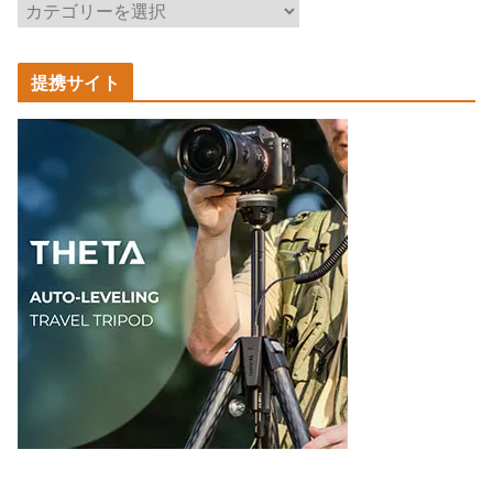
記
事
カ
提携サイト
テ
ゴ
リ
ー