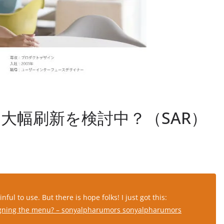
大幅刷新を検討中？（SAR）
。
ul to use. But there is hope folks! I just got this:
signing the menu? – sonyalpharumors sonyalpharumors