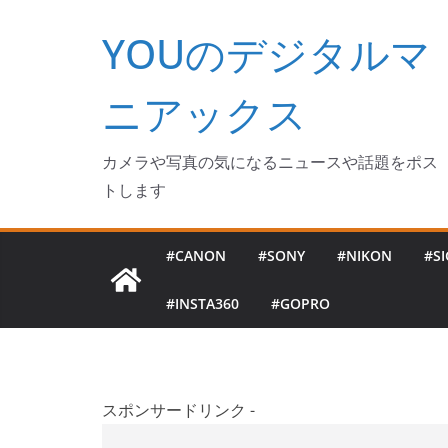
コ
YOUのデジタルマ
ン
テ
ン
ニアックス
ツ
へ
カメラや写真の気になるニュースや話題をポス
ス
トします
キ
ッ
#CANON
#SONY
#NIKON
#S
プ
#INSTA360
#GOPRO
スポンサードリンク -