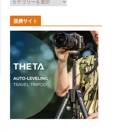
記
事
カ
提携サイト
テ
ゴ
リ
ー