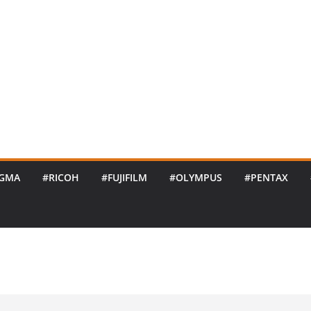
IGMA
#RICOH
#FUJIFILM
#OLYMPUS
#PENTAX