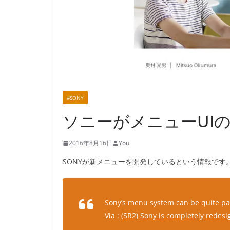
#SONY
ソニーがメニューUIの
2016年8月16日
You
SONYが新メニューを開発しているという情報です
Sony’s menu system can be quite painf
Via :
(SR2) Sony is completely rede