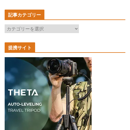
記事カテゴリー
記
事
カ
提携サイト
テ
ゴ
リ
ー