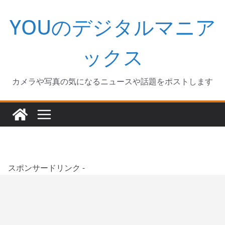
コ
YOUのデジタルマニア
ン
テ
ン
ックス
ツ
へ
カメラや写真の気になるニュースや話題をポストします
ス
キ
ッ
プ
スポンサードリンク -