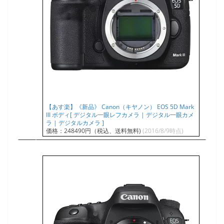
【あす楽】《新品》 Canon（キヤノン） EOS 5D Mark
III ボディ[ デジタル一眼レフカメラ | デジタル一眼カメ
ラ | デジタルカメラ ]
価格：248490円（税込、送料無料)
(2016/8/9時点)