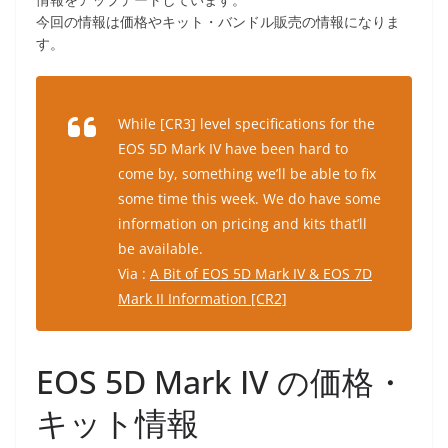
今回の情報は価格やキット・バンドル販売の情報になりま
す。
While [CR3] level specifications for the
EOS 5D Mark IV have been hard to
come by, something we’ll be able to fix
some time this week. We do have some
information on pricing and kits that’ll
be available.
Via :
A Bit of EOS 5D Mark IV & EOS 7D
Mark II Information [CR2]
EOS 5D Mark IV の価格・
キット情報