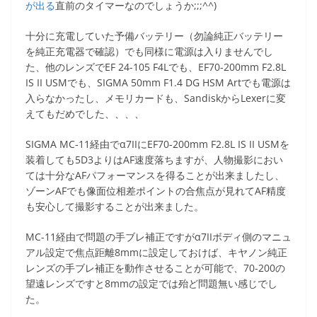
が出る
直前のタイマーなのでしょうか;;;^^)
十分に充電していた予備バッテリー（勿論純正バッテリー
を純正充電器で確認）でも同様に電源は入りませんでし
た、他のレンズでEF 24-105 F4Lでも、EF70-200mm F2.8L
IS II USMでも、SIGMA 50mm F1.4 DG HSM Artでも電源は
入らなかったし、メモリカードも、SandiskからLexerに変
えてもだめでした、、、、
SIGMA MC-11経由でα7IIにEF70-200mm F2.8L IS II USMを
装着しても5D3よりはAF速度落ちますが、人物撮影におい
ては十分なAFパフォーマンスを得ることが出来ましたし、
ゾーンAFでも像面位相差ポイントの合焦点が見れてAF精度
も安心して撮影することが出来ました。
MC-11経由で問題の手ブレ補正ですがα7IIボディ側のマニュ
アル設定で焦点距離8mmに設定しておけば、キヤノン純正
レンズの手ブレ補正を動作させることが可能で、70-200の
望遠レンズですと8mmの設定では殆ど問題無い感じでし
た。