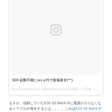
5D3 起動不能にorz α7IIで急場凌ぎ(^^)
You Dmaniaxxさん(@dmaniaxcom)が投稿した写真 –
2016 7月 
まさか、信頼していたEOS 5D Mark IIIに電源が入らなくな
るトラブルが発生するとは。。。。これは
EOS 5D Mark IV