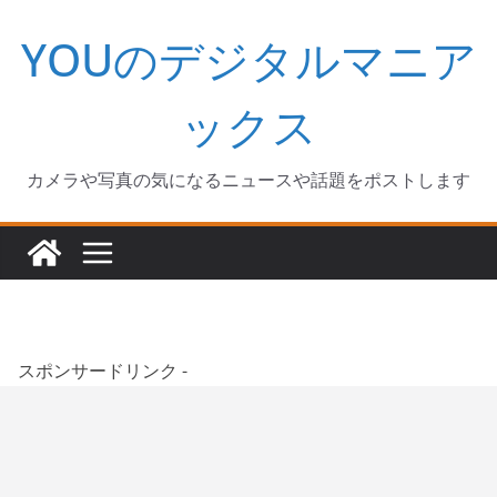
コ
YOUのデジタルマニア
ン
テ
ン
ックス
ツ
へ
カメラや写真の気になるニュースや話題をポストします
ス
キ
ッ
プ
スポンサードリンク -