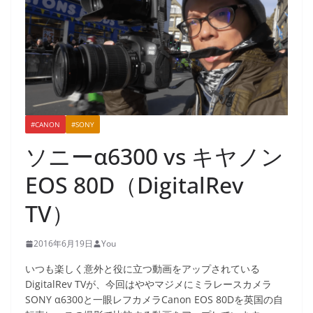
#CANON
#SONY
ソニーα6300 vs キヤノン
EOS 80D（DigitalRev
TV）
2016年6月19日
You
いつも楽しく意外と役に立つ動画をアップされている
DigitalRev TVが、今回はややマジメにミラレースカメラ
SONY α6300と一眼レフカメラCanon EOS 80Dを英国の自