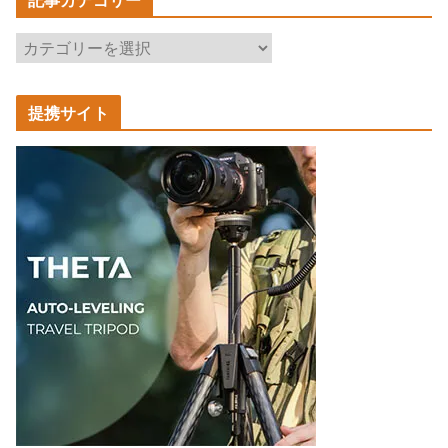
記事カテゴリー
記
事
カ
提携サイト
テ
ゴ
リ
ー