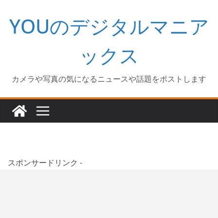
コ
YOUのデジタルマニア
ン
テ
ン
ックス
ツ
へ
カメラや写真の気になるニュースや話題をポストします
ス
キ
ッ
プ
スポンサードリンク -