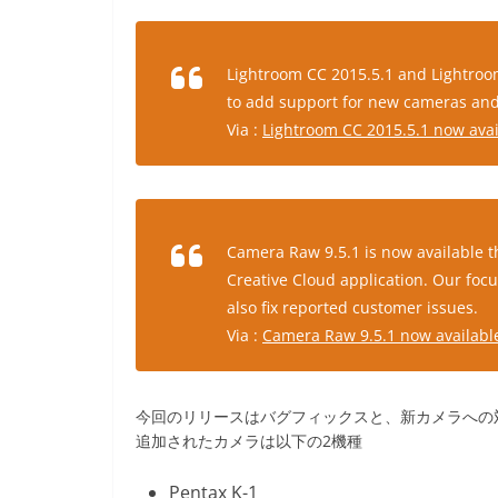
Lightroom CC 2015.5.1 and Lightroom
to add support for new cameras and 
Via :
Lightroom CC 2015.5.1 now avai
Camera Raw 9.5.1 is now available
Creative Cloud application. Our foc
also fix reported customer issues.
Via :
Camera Raw 9.5.1 now availabl
今回のリリースはバグフィックスと、新カメラへの
追加されたカメラは以下の2機種
Pentax K-1