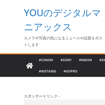
コ
YOUのデジタルマ
ン
テ
ン
ニアックス
ツ
へ
カメラや写真の気になるニュースや話題をポス
ス
トします
キ
ッ
#CANON
#SONY
#NIKON
#S
プ
#INSTA360
#GOPRO
スポンサードリンク -