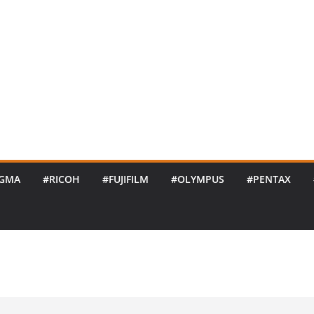
IGMA
#RICOH
#FUJIFILM
#OLYMPUS
#PENTAX