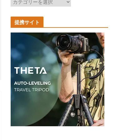
記
事
カ
提携サイト
テ
ゴ
リ
ー