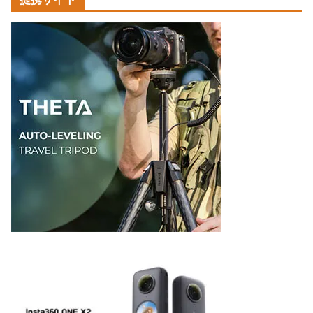
テ
ゴ
リ
ー