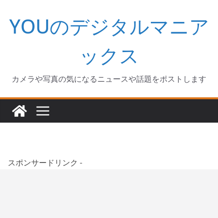
コ
YOUのデジタルマニア
ン
テ
ン
ックス
ツ
へ
カメラや写真の気になるニュースや話題をポストします
ス
キ
ッ
プ
スポンサードリンク -