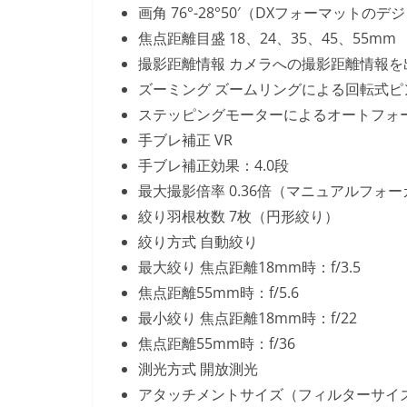
画角 76°-28°50′（DXフォーマット
焦点距離目盛 18、24、35、45、55mm
撮影距離情報 カメラへの撮影距離情報を
ズーミング ズームリングによる回転式ピ
ステッピングモーターによるオートフォ
手ブレ補正 VR
手ブレ補正効果：4.0段
最大撮影倍率 0.36倍（マニュアルフォ
絞り羽根枚数 7枚（円形絞り）
絞り方式 自動絞り
最大絞り 焦点距離18mm時：f/3.5
焦点距離55mm時：f/5.6
最小絞り 焦点距離18mm時：f/22
焦点距離55mm時：f/36
測光方式 開放測光
アタッチメントサイズ（フィルターサイズ