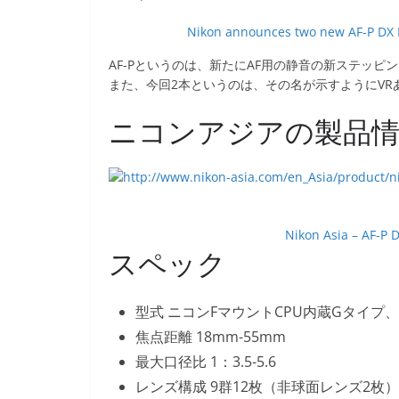
Nikon announces two new AF-P DX 
AF-Pというのは、新たにAF用の静音の新ステッ
また、今回2本というのは、その名が示すようにV
ニコンアジアの製品
Nikon Asia – AF-P 
スペック
型式 ニコンFマウントCPU内蔵Gタイプ、A
焦点距離 18mm-55mm
最大口径比 1：3.5-5.6
レンズ構成 9群12枚（非球面レンズ2枚）