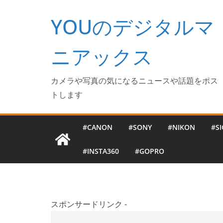
コ
YOUのデジタルマ
ン
テ
ン
ニアックス
ツ
へ
カメラや写真の気になるニュースや話題をポス
ス
トします
キ
ッ
#CANON
#SONY
#NIKON
#S
プ
#INSTA360
#GOPRO
スポンサードリンク -