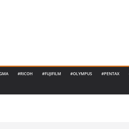
IGMA
#RICOH
#FUJIFILM
#OLYMPUS
#PENTAX