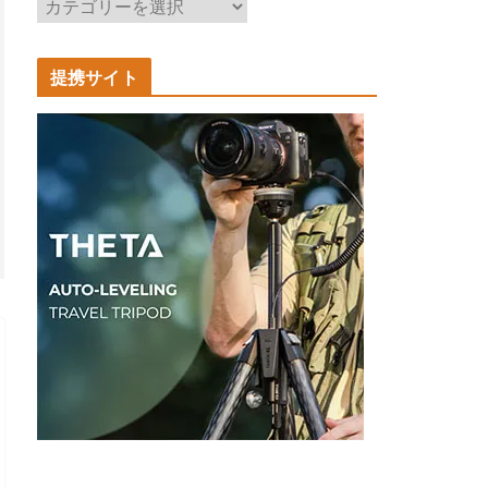
記
事
カ
提携サイト
テ
ゴ
リ
ー