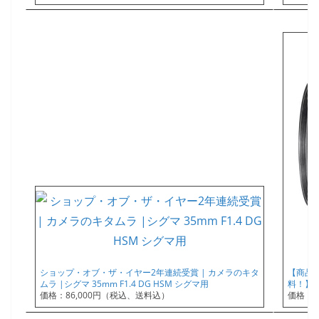
ショップ・オブ・ザ・イヤー2年連続受賞 | カメラのキタ
【商品
ムラ |シグマ 35mm F1.4 DG HSM シグマ用
料！】《新
価格：86,000円（税込、送料込）
価格：8