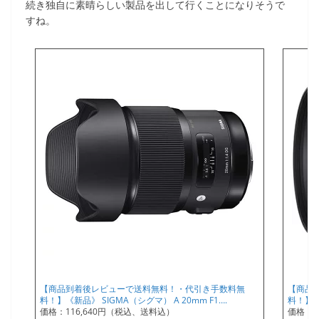
続き独自に素晴らしい製品を出して行くことになりそうで
すね。
【商品到着後レビューで送料無料！・代引き手数料無
【商品
料！】《新品》 SIGMA（シグマ） A 20mm F1….
料！】《新
価格：116,640円（税込、送料込）
価格：8