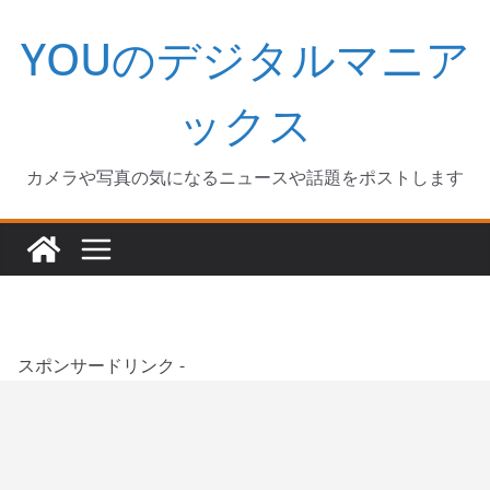
コ
YOUのデジタルマニア
ン
テ
ン
ックス
ツ
へ
カメラや写真の気になるニュースや話題をポストします
ス
キ
ッ
プ
スポンサードリンク -