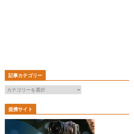
記事カテゴリー
記
事
カ
提携サイト
テ
ゴ
リ
ー