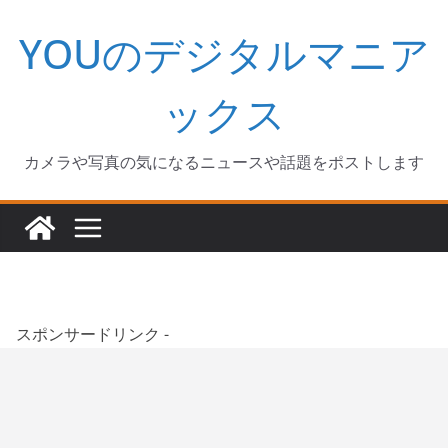
コ
YOUのデジタルマニア
ン
テ
ン
ックス
ツ
へ
カメラや写真の気になるニュースや話題をポストします
ス
キ
ッ
プ
スポンサードリンク -