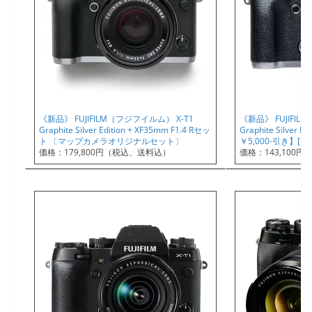
《新品》 FUJIFILM（フジフイルム） X-T1
《新品》 FUJIFIL
Graphite Silver Edition + XF35mm F1.4 Rセッ
Graphite Silver
ト 〔マップカメラオリジナルセット〕
￥5,000-引き】[…
価格：179,800円（税込、送料込）
価格：143,100