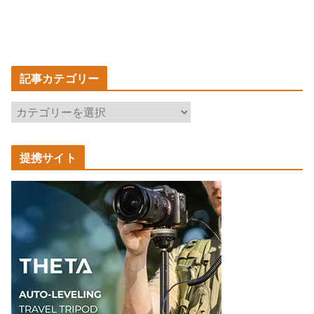
記事カテゴリー
記
事
カ
提携サイト
テ
ゴ
リ
ー