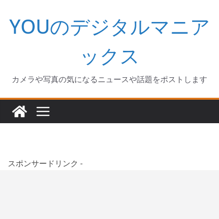
コ
YOUのデジタルマニア
ン
テ
ン
ックス
ツ
へ
カメラや写真の気になるニュースや話題をポストします
ス
キ
ッ
プ
スポンサードリンク -