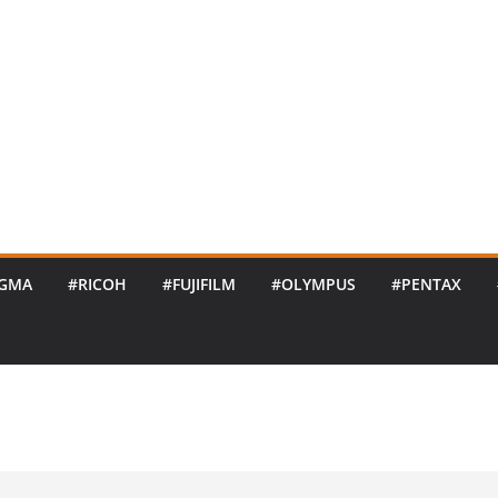
IGMA
#RICOH
#FUJIFILM
#OLYMPUS
#PENTAX