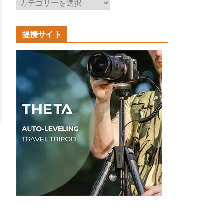
記
事
カ
提携サイト
テ
ゴ
リ
ー