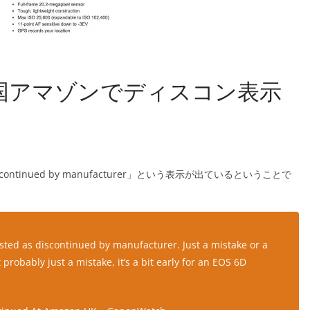
英国アマゾンでディスコン表示
iscontinued by manufacturer」という表示が出ているということで
ted as discontinued by manufacturer. Just a mistake or a
robably just a mistake, it’s a bit early for an EOS 6D