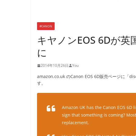
#CANON
キヤノンEOS 6Dが
に
2014年10月26日
You
amazon.co.uk のCanon EOS 6D販売ページに「d
す。
Amazon UK has the Canon EOS 6D lis
sign that something is coming? Most p
replacement.