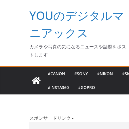
コ
YOUのデジタルマ
ン
テ
ン
ニアックス
ツ
へ
カメラや写真の気になるニュースや話題をポス
ス
トします
キ
ッ
#CANON
#SONY
#NIKON
#S
プ
#INSTA360
#GOPRO
スポンサードリンク -