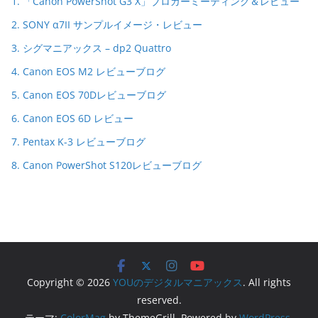
1. 「Canon PowerShot G3 X」ブロガーミーティング＆レビュー
2. SONY α7II サンプルイメージ・レビュー
3. シグマニアックス – dp2 Quattro
4. Canon EOS M2 レビューブログ
5. Canon EOS 70Dレビューブログ
6. Canon EOS 6D レビュー
7. Pentax K-3 レビューブログ
8. Canon PowerShot S120レビューブログ
Copyright © 2026
YOUのデジタルマニアックス
. All rights
reserved.
テーマ:
ColorMag
by ThemeGrill. Powered by
WordPress
.