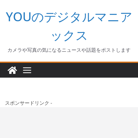
コ
YOUのデジタルマニア
ン
テ
ン
ックス
ツ
へ
カメラや写真の気になるニュースや話題をポストします
ス
キ
ッ
プ
スポンサードリンク -