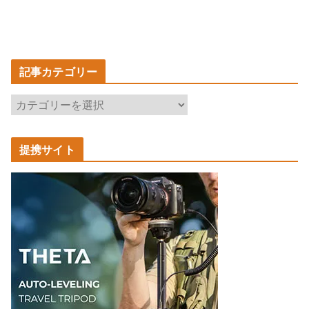
記事カテゴリー
記
事
カ
提携サイト
テ
ゴ
リ
ー