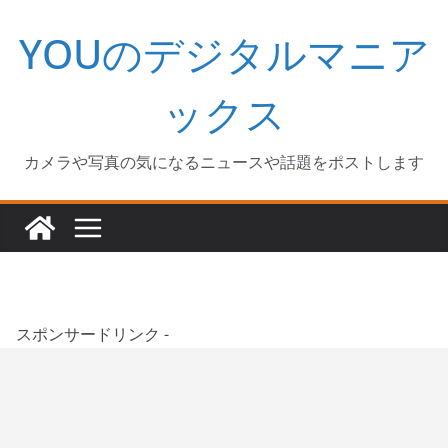
コ
YOUのデジタルマニア
ン
テ
ン
ックス
ツ
へ
カメラや写真の気になるニュースや話題をポストします
ス
キ
ッ
プ
スポンサードリンク -