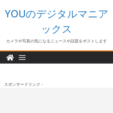
コ
YOUのデジタルマニア
ン
テ
ン
ックス
ツ
へ
カメラや写真の気になるニュースや話題をポストします
ス
キ
ッ
プ
スポンサードリンク -