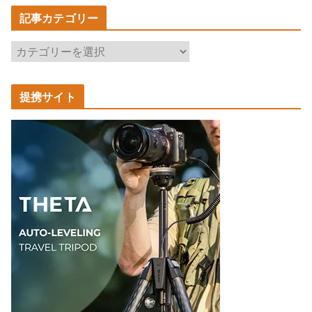
記事カテゴリー
記
事
カ
提携サイト
テ
ゴ
リ
ー