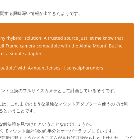
X-9に関する興味深い情報が出てきたようです。
 “hybrid” solution: A trusted source just let me know that
 Full Frame camera compatible with the Alpha Mount. But he
 of a simple adapter.
ompatible” with A-mount lenses. | sonyalpharumors
マウント互換のフルサイズカメラとして計画しているそうです。
現には、これまでのような単純なマウントアダプターを使うのでは無
るということです。
な解決策を見つけたということなのでしょうか。
が、Eマウント面外側の約半分とオーバーラップしています。
が前後に動くようなメカニズムがあれば可能かもしれませんね。（バ