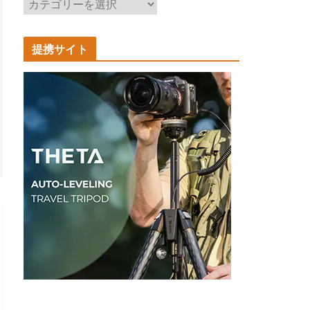
記
事
カ
提携サイト
テ
ゴ
リ
ー