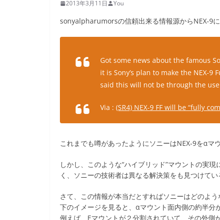
2013年3月11日
You
sonyalpharumorsの信頼出来る情報源からNE
Got some news about the famous Sony
it is Sony’s plan to make the NEX-9
said this will not be through the use
Via :
(SR4) NEX-9 FF will be “fully c
これまでも噂があったようにソニーはNEX-9をα
しかし、このような“ハイブリッド”マウントの実
く、ソニーの技術者は異なる解決策をも見つけてい
さて、この情報が本当だとすればソニーはどのよう
下のイメージを見ると、αマウント面内側の約半分
例えば、Eマウントが２分割されていて、その外側