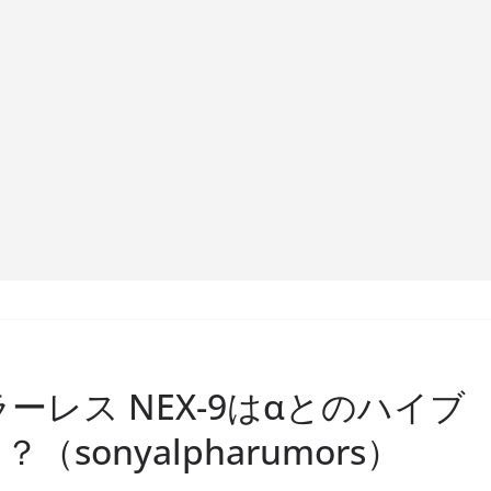
ーレス NEX-9はαとのハイブ
onyalpharumors）