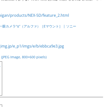
タル一眼カメラ“α”（アルファ）［Eマウント］ | ソニー
 (JPEG Image, 800×600 pixels)