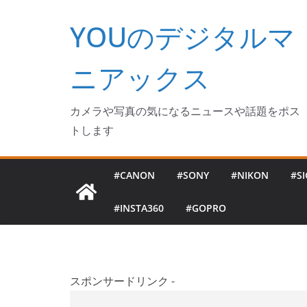
コ
YOUのデジタルマ
ン
テ
ン
ニアックス
ツ
へ
カメラや写真の気になるニュースや話題をポス
ス
トします
キ
ッ
#CANON
#SONY
#NIKON
#S
プ
#INSTA360
#GOPRO
スポンサードリンク -