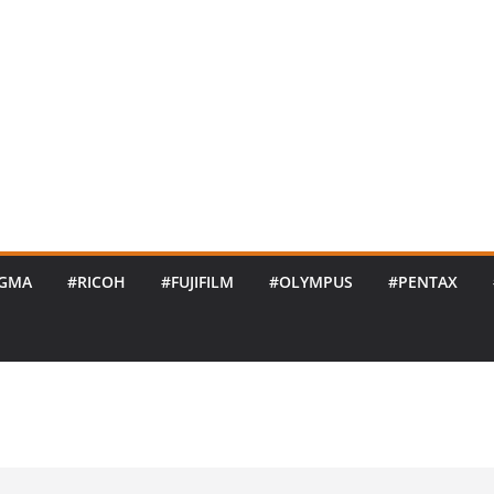
IGMA
#RICOH
#FUJIFILM
#OLYMPUS
#PENTAX