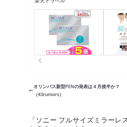
楽天トラベル
オリンパス新型PENの発表は４月後半か？
（43rumors）
「
ソニー フルサイズミラーレス