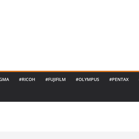
IGMA
#RICOH
#FUJIFILM
#OLYMPUS
#PENTAX