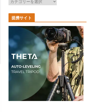
記
事
カ
提携サイト
テ
ゴ
リ
ー