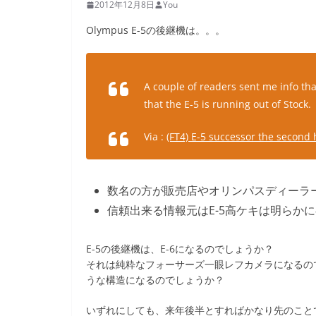
2012年12月8日
You
Olympus E-5の後継機は。。。
A couple of readers sent me info tha
that the E-5 is running out of Stock.
Via :
(FT4) E-5 successor the second 
数名の方が販売店やオリンパスディーラー
信頼出来る情報元はE-5高ケキは明らかに
E-5の後継機は、E-6になるのでしょうか？
それは純粋なフォーサーズ一眼レフカメラになるの
うな構造になるのでしょうか？
いずれにしても、来年後半とすればかなり先のこと