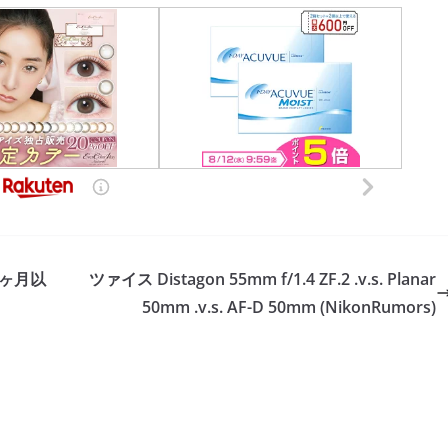
2ヶ月以
ツァイス Distagon 55mm f/1.4 ZF.2 .v.s. Planar
50mm .v.s. AF-D 50mm (NikonRumors)