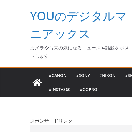
コ
YOUのデジタルマ
ン
テ
ン
ニアックス
ツ
へ
カメラや写真の気になるニュースや話題をポス
ス
トします
キ
ッ
#CANON
#SONY
#NIKON
#S
プ
#INSTA360
#GOPRO
スポンサードリンク -