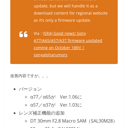
update, but we will handle it as a
download content for regional website
as it’s only a firmware update.
Via :
(SR4) Good news! Sony
A77/A65/A57/A37 firmware updated
coming on October 18th! |
sonyalpharumors
改善内容ですが。。。
バージョン
α77／α65が Ver.1.06に
α57／α37が Ver.1.03に
レンズ補正機能の追加
DT 30mm F2.8 Macro SAM（SAL30M28）