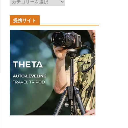
記
事
カ
提携サイト
テ
ゴ
リ
ー