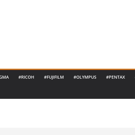
IGMA
#RICOH
#FUJIFILM
#OLYMPUS
#PENTAX