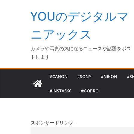
コ
YOUのデジタルマ
ン
テ
ン
ニアックス
ツ
へ
カメラや写真の気になるニュースや話題をポス
ス
トします
キ
ッ
#CANON
#SONY
#NIKON
#S
プ
#INSTA360
#GOPRO
スポンサードリンク -