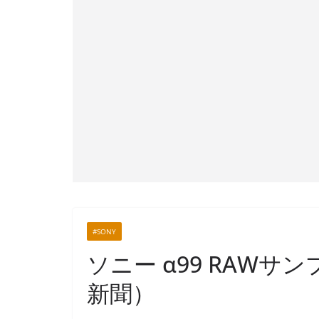
#SONY
ソニー α99 RAWサン
新聞）