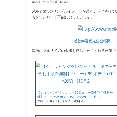
2012年10月13日
You
SONY α99のサンプルイメージが続々アップされ
もダウンロード可能になっています。
首款半透反光鏡全幅機 SONY 
流石にフルサイズの余裕を感じさせてくれる画像で
【ショッピングクレジット20回まで分割金利手数料無
料】ソニー α99 ボディ (SLT-A99V) 《10月2…
価格：250,200円（税込、送料込）