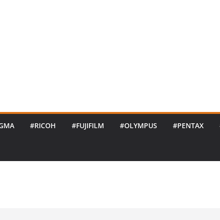
IGMA
#RICOH
#FUJIFILM
#OLYMPUS
#PENTAX