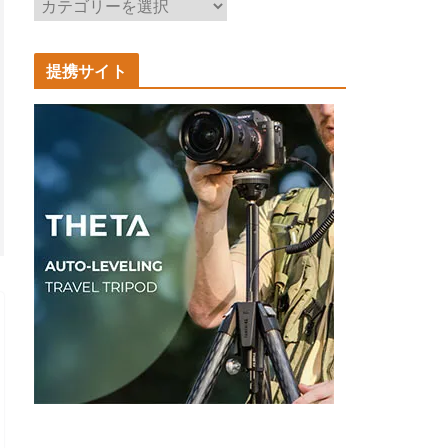
記
事
カ
提携サイト
テ
ゴ
リ
ー