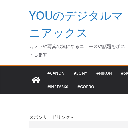
コ
YOUのデジタルマ
ン
テ
ン
ニアックス
ツ
へ
カメラや写真の気になるニュースや話題をポス
ス
トします
キ
ッ
#CANON
#SONY
#NIKON
#S
プ
#INSTA360
#GOPRO
スポンサードリンク -