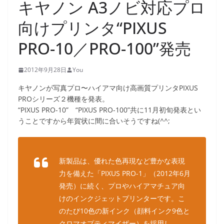
キヤノン A3ノビ対応プロ
向けプリンタ“PIXUS
PRO-10／PRO-100”発売
2012年9月28日
You
キヤノンが写真プロ〜ハイアマ向け高画質プリンタPIXUS
PROシリーズ２機種を発表。
“PIXUS PRO-10” “PIXUS PRO-100”共に11月初旬発表とい
うことですから年賀状に間に合いそうですね(^^;
新製品は、優れた色再現など豊かな表現
力を備えた「PIXUS PRO-1」（2012年6月
発売）に続く、プロやハイアマチュア向
けのインクジェットプリンターです。こ
のたび10色の新インク（顔料インク9色と
クロマオプティマイザー）を採用し