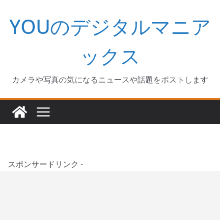
コ
YOUのデジタルマニア
ン
テ
ン
ックス
ツ
へ
カメラや写真の気になるニュースや話題をポストします
ス
キ
ッ
プ
スポンサードリンク -