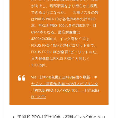
が向上し、暗部階調をより滑らかに表現
できるようになった。 印刷ノズルの数
はPIXUS PRO-10が各色768本の計7680
本、PIXUS PRO-100も各色768本で、計
6144本となる。最高解像度は
4800×2400dpi、インク滴サイズは、
PIXUS PRO-10が全弾4ピコリットルで、
PIXUS PRO-100が全弾3ピコリットルだ。
入力解像度はPIXUS PRO-1と同じく
1200ppi。
Via :
顔料10色機と染料8色機を刷新：キ
ヤノン、写真作品向けのA3ノビプリンタ
「PIXUS PRO-10／PRO-100」 – ITmedia
PC USER
“PIXUS PRO-10”は10色（顔料インク9色とクロ