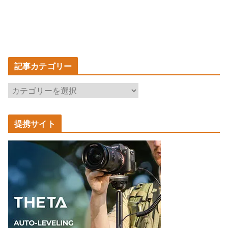
記事カテゴリー
記
事
カ
提携サイト
テ
ゴ
リ
ー