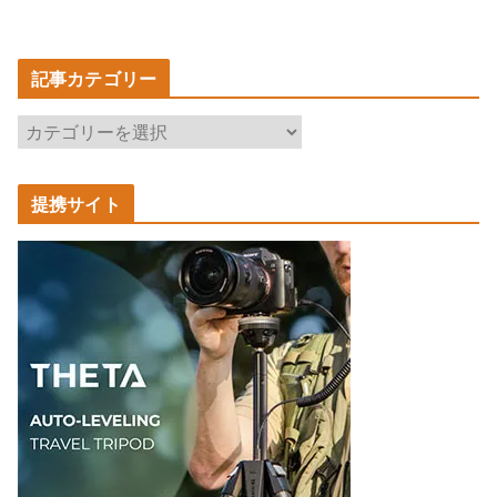
記事カテゴリー
記
事
カ
提携サイト
テ
ゴ
リ
ー