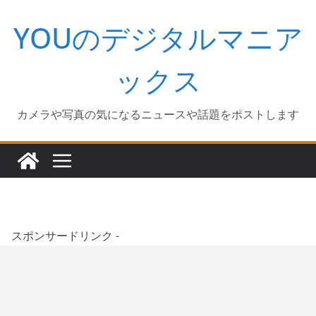
コ
YOUのデジタルマニア
ン
テ
ン
ックス
ツ
へ
カメラや写真の気になるニュースや話題をポストします
ス
キ
ッ
プ
スポンサードリンク -