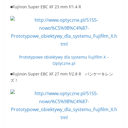
■Fujinon Super EBC XF 23 mm f/1.4 R
Prototypowe obiektywy dla systemu Fujifilm X –
Optyczne.pl
■Fujinon Super EBC XF 27 mm f/2.8 R パンケーキレン
ズ！