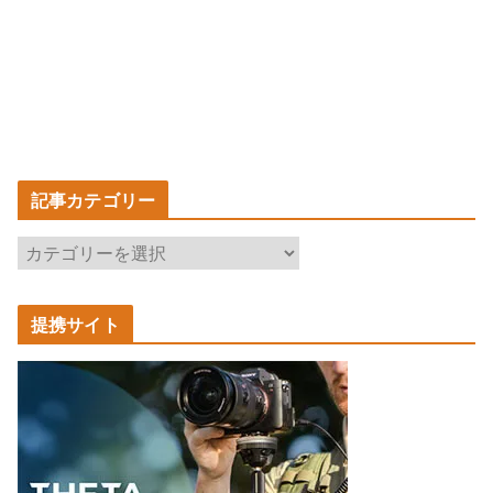
記事カテゴリー
記
事
カ
提携サイト
テ
ゴ
リ
ー