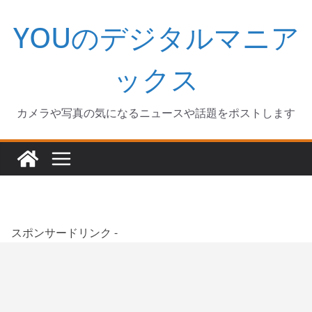
コ
YOUのデジタルマニア
ン
テ
ン
ックス
ツ
へ
カメラや写真の気になるニュースや話題をポストします
ス
キ
ッ
プ
スポンサードリンク -