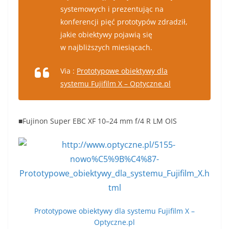
systemowych i prezentując na
konferencji pięć prototypów zdradził,
jakie obiektywy pojawią się
w najbliższych miesiącach.
Via :
Prototypowe obiektywy dla
systemu Fujifilm X – Optyczne.pl
■Fujinon Super EBC XF 10–24 mm f/4 R LM OIS
Prototypowe obiektywy dla systemu Fujifilm X –
Optyczne.pl