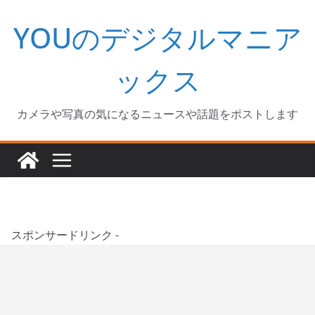
コ
YOUのデジタルマニア
ン
テ
ン
ックス
ツ
へ
カメラや写真の気になるニュースや話題をポストします
ス
キ
ッ
プ
スポンサードリンク -