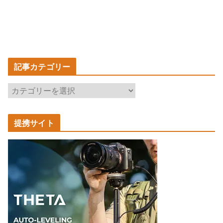
記事カテゴリー
記
事
カ
提携サイト
テ
ゴ
リ
ー