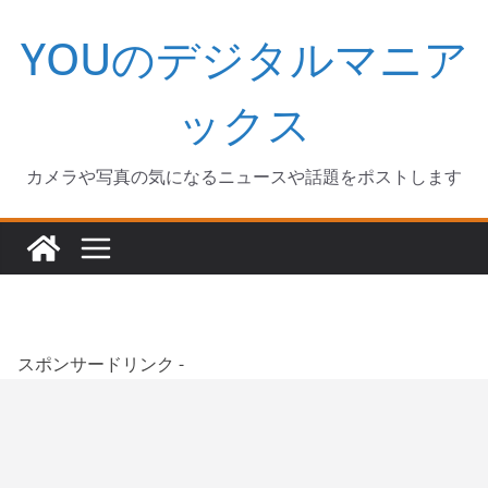
コ
YOUのデジタルマニア
ン
テ
ン
ックス
ツ
へ
カメラや写真の気になるニュースや話題をポストします
ス
キ
ッ
プ
スポンサードリンク -