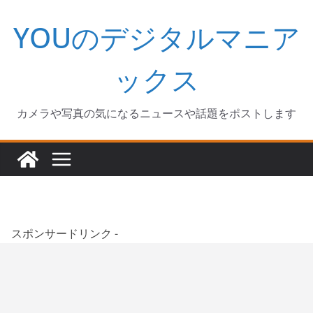
コ
YOUのデジタルマニア
ン
テ
ン
ックス
ツ
へ
カメラや写真の気になるニュースや話題をポストします
ス
キ
ッ
プ
スポンサードリンク -