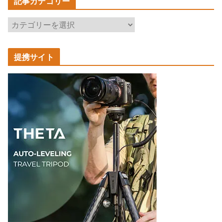
記事カテゴリー
記
事
カ
提携サイト
テ
ゴ
リ
ー