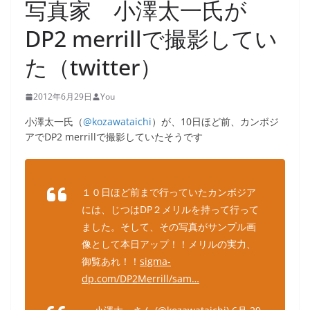
写真家 小澤太一氏が
DP2 merrillで撮影してい
た（twitter）
2012年6月29日
You
小澤太一氏（
@kozawataichi
）が、10日ほど前、カンボジ
アでDP2 merrillで撮影していたそうです
１０日ほど前まで行っていたカンボジア
には、じつはDP２メリルを持って行って
ました。そして、その写真がサンプル画
像として本日アップ！！メリルの実力、
御覧あれ！！
sigma-
dp.com/DP2Merrill/sam…