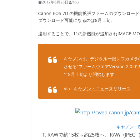
2012年6月28日
You
Canon EOS 7D の機能拡張ファームのダウンロー
ダウンロード可能になるのは8月上旬、
適用することで、11の新機能が追加されIMAGE MON
キヤノンは、デジタル一眼レフカメラの現
させる“ファームウエアVersion 2.
年8月上旬より開始します
Via :
キヤノン：ニュースリリース
キヤノン：EOS
RAWで約15枚→約25枚へ。RAW +JPEG（