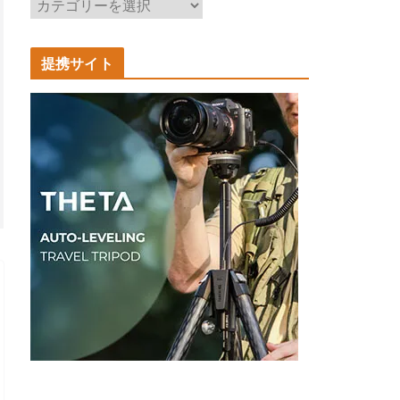
記
事
カ
提携サイト
テ
ゴ
リ
ー