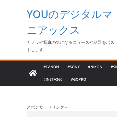
コ
YOUのデジタルマ
ン
テ
ン
ニアックス
ツ
へ
カメラや写真の気になるニュースや話題をポス
ス
トします
キ
ッ
#CANON
#SONY
#NIKON
#S
プ
#INSTA360
#GOPRO
スポンサードリンク -