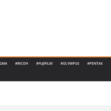
IGMA
#RICOH
#FUJIFILM
#OLYMPUS
#PENTAX