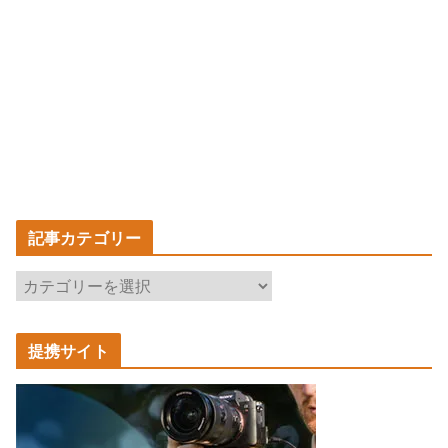
記事カテゴリー
記
事
カ
提携サイト
テ
ゴ
リ
ー