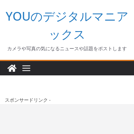
コ
YOUのデジタルマニア
ン
テ
ン
ックス
ツ
へ
カメラや写真の気になるニュースや話題をポストします
ス
キ
ッ
プ
スポンサードリンク -