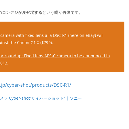
ーのコンデジが夏登場するという噂が再燃です。
camera with fixed lens a là DSC-R1 (here on eBay) will
inst the Canon G1 X ($799).
r roundup: Fixed lens APS-C camera to be announced in
013.
メラ Cyber-shot“サイバーショット” | ソニー
ル