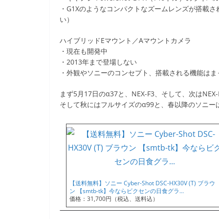
・G1Xのようなコンパクトなズームレンズが搭載さ
い）
ハイブリッドEマウント／Aマウントカメラ
・現在も開発中
・2013年まで登場しない
・外観やソニーのコンセプト、搭載される機能はま
まず5月17日のα37と、NEX-F3、そして、次はN
そして秋にはフルサイズのα99と、春以降のソニー
【送料無料】ソニー Cyber-Shot DSC-HX30V (T) ブラウ
ン 【smtb-tk】今ならビクセンの日食グラ…
価格：31,700円（税込、送料込）