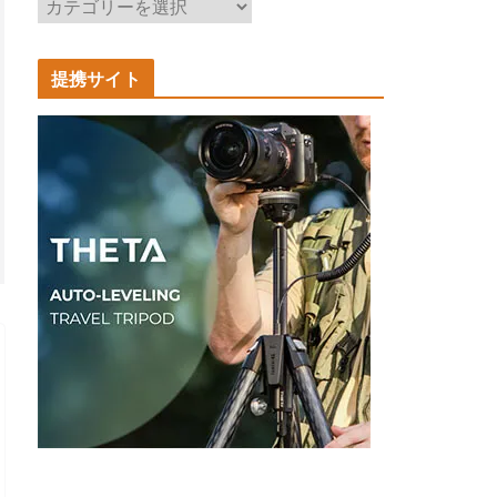
記
事
カ
提携サイト
テ
ゴ
リ
ー