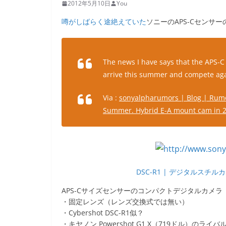
2012年5月10日
You
噂がしばらく途絶えていた
ソニーのAPS-Cセンサ
The news I have says that the APS-C 
arrive this summer and compete aga
Via :
sonyalpharumors | Blog | Rumo
Summer. Hybrid E-A mount cam in 2
DSC-R1 | デジタルスチルカ
APS-Cサイズセンサーのコンパクトデジタルカメラ
・固定レンズ（レンズ交換式では無い）
・Cybershot DSC-R1似？
・キヤノン Powershot G1 X（719ドル）のライバ