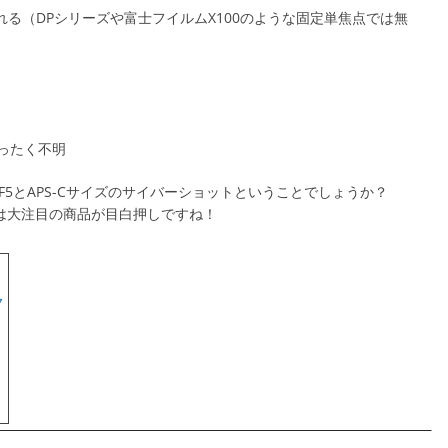
れる（DPシリーズや富士フイルムX100のような固定単焦点では無
ったく不明
EX-F5とAPS-Cサイズのサイバーショットということでしょうか？
は大注目の商品が目白押しですね！