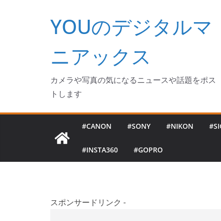
コ
YOUのデジタルマ
ン
テ
ン
ニアックス
ツ
へ
カメラや写真の気になるニュースや話題をポス
ス
トします
キ
ッ
#CANON
#SONY
#NIKON
#S
プ
#INSTA360
#GOPRO
スポンサードリンク -