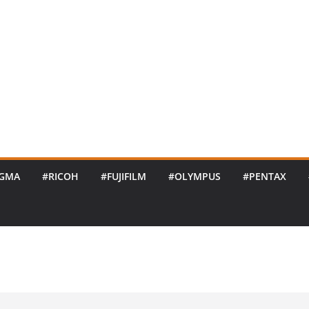
IGMA
#RICOH
#FUJIFILM
#OLYMPUS
#PENTAX