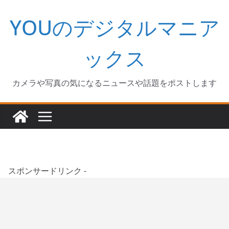
コ
YOUのデジタルマニア
ン
テ
ン
ックス
ツ
へ
カメラや写真の気になるニュースや話題をポストします
ス
キ
ッ
プ
スポンサードリンク -