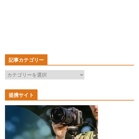
記事カテゴリー
記
事
カ
提携サイト
テ
ゴ
リ
ー