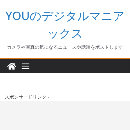
コ
YOUのデジタルマニア
ン
テ
ン
ックス
ツ
へ
カメラや写真の気になるニュースや話題をポストします
ス
キ
ッ
プ
スポンサードリンク -