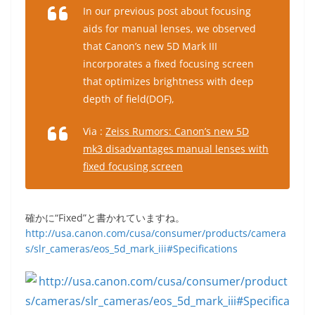
In our previous post about focusing
aids for manual lenses, we observed
that Canon’s new 5D Mark III
incorporates a fixed focusing screen
that optimizes brightness with deep
depth of field(DOF),
Via :
Zeiss Rumors: Canon’s new 5D
mk3 disadvantages manual lenses with
fixed focusing screen
確かに“Fixed”と書かれていますね。
http://usa.canon.com/cusa/consumer/products/camera
s/slr_cameras/eos_5d_mark_iii#Specifications