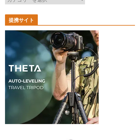
事
カ
提携サイト
テ
ゴ
リ
ー