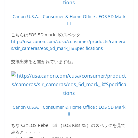
Canon U.S.A. : Consumer & Home Office : EOS 5D Mark
III
こちらはEOS 5D mark IIのスペック
http://usa.canon.com/cusa/consumer/products/camera
s/slr_cameras/eos_5d_mark_ii#Specifications
交換出来ると書かれていますね。
Canon U.S.A. : Consumer & Home Office : EOS 5D Mark
II
ちなみにEOS Rebel T3i （EOS Kiss X5）のスペックを見て
みると・・・・