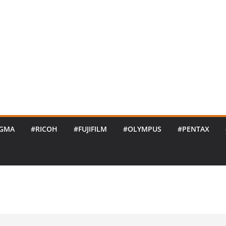
IGMA
#RICOH
#FUJIFILM
#OLYMPUS
#PENTAX