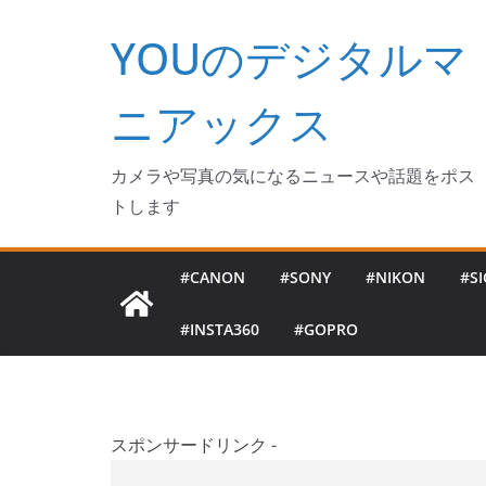
コ
YOUのデジタルマ
ン
テ
ン
ニアックス
ツ
へ
カメラや写真の気になるニュースや話題をポス
ス
トします
キ
ッ
#CANON
#SONY
#NIKON
#S
プ
#INSTA360
#GOPRO
スポンサードリンク -