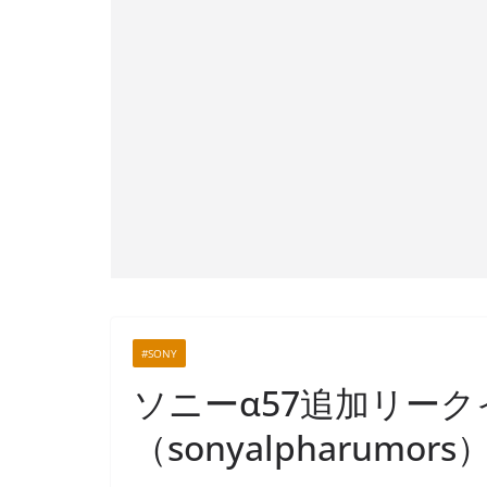
#SONY
ソニーα57追加リー
（sonyalpharumors