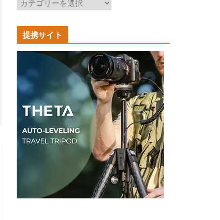
記
事
カ
提携サイト
テ
ゴ
リ
ー