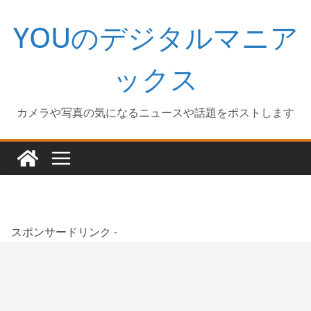
コ
YOUのデジタルマニア
ン
テ
ン
ックス
ツ
へ
カメラや写真の気になるニュースや話題をポストします
ス
キ
ッ
プ
スポンサードリンク -