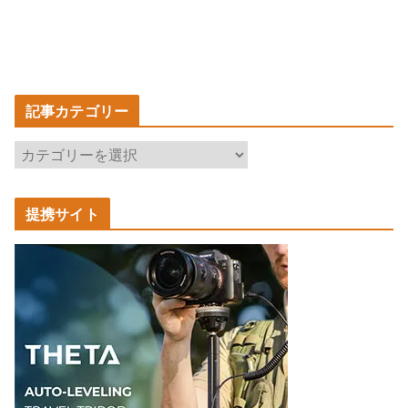
記事カテゴリー
記
事
カ
提携サイト
テ
ゴ
リ
ー