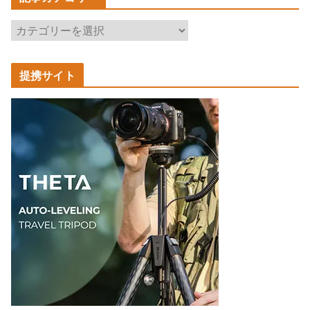
記
事
カ
提携サイト
テ
ゴ
リ
ー