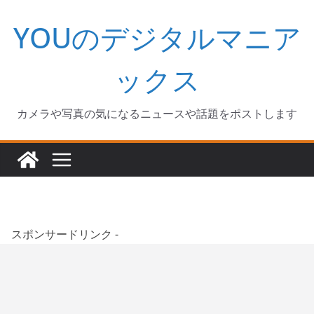
コ
YOUのデジタルマニア
ン
テ
ン
ックス
ツ
へ
カメラや写真の気になるニュースや話題をポストします
ス
キ
ッ
プ
スポンサードリンク -