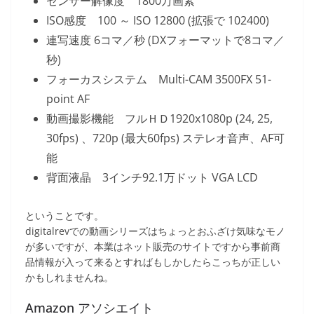
センサー解像度 1800万画素
ISO感度 100 ～ ISO 12800 (拡張で 102400)
連写速度 6コマ／秒 (DXフォーマットで8コマ／
秒)
フォーカスシステム Multi-CAM 3500FX 51-
point AF
動画撮影機能 フルＨＤ1920x1080p (24, 25,
30fps) 、720p (最大60fps) ステレオ音声、AF可
能
背面液晶 3インチ92.1万ドット VGA LCD
ということです。
digitalrevでの動画シリーズはちょっとおふざけ気味なモノ
が多いですが、本業はネット販売のサイトですから事前商
品情報が入って来るとすればもしかしたらこっちが正しい
かもしれませんね。
Amazon アソシエイト