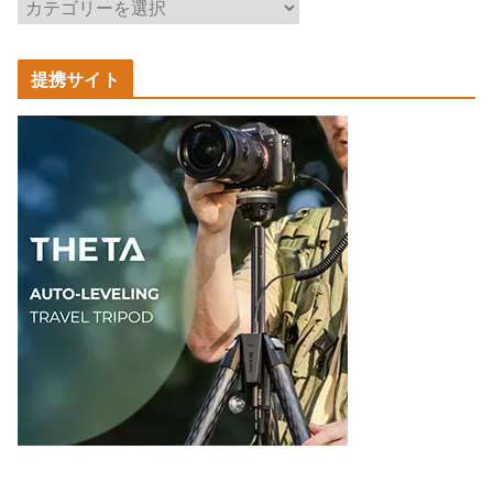
記
事
カ
提携サイト
テ
ゴ
リ
ー