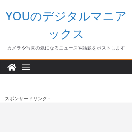
コ
YOUのデジタルマニア
ン
テ
ン
ックス
ツ
へ
カメラや写真の気になるニュースや話題をポストします
ス
キ
ッ
プ
スポンサードリンク -