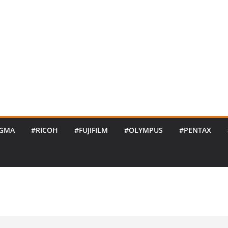
IGMA
#RICOH
#FUJIFILM
#OLYMPUS
#PENTAX