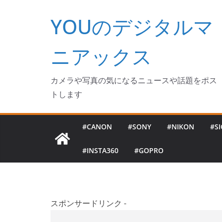
コ
YOUのデジタルマ
ン
テ
ン
ニアックス
ツ
へ
カメラや写真の気になるニュースや話題をポス
ス
トします
キ
ッ
#CANON
#SONY
#NIKON
#S
プ
#INSTA360
#GOPRO
スポンサードリンク -