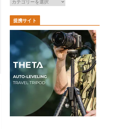
記
事
カ
提携サイト
テ
ゴ
リ
ー