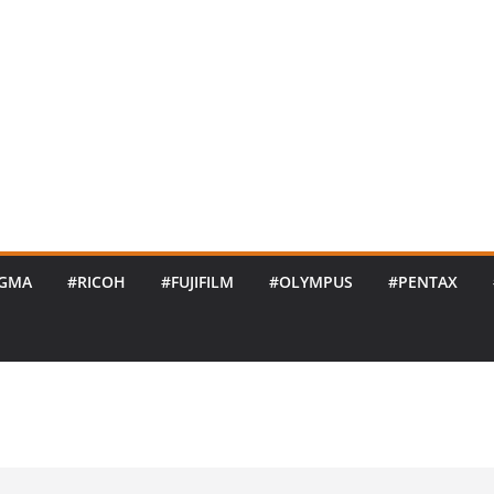
IGMA
#RICOH
#FUJIFILM
#OLYMPUS
#PENTAX