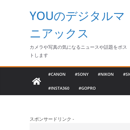
コ
YOUのデジタルマ
ン
テ
ン
ニアックス
ツ
へ
カメラや写真の気になるニュースや話題をポス
ス
トします
キ
ッ
#CANON
#SONY
#NIKON
#S
プ
#INSTA360
#GOPRO
スポンサードリンク -