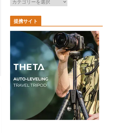
記
事
カ
提携サイト
テ
ゴ
リ
ー