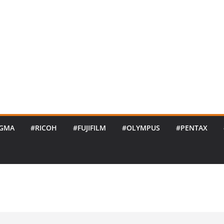
IGMA
#RICOH
#FUJIFILM
#OLYMPUS
#PENTAX