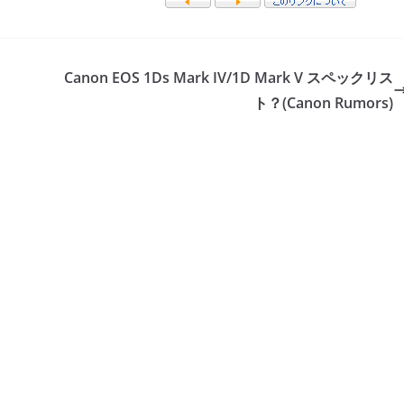
Canon EOS 1Ds Mark IV/1D Mark V スペックリス
ト？(Canon Rumors)