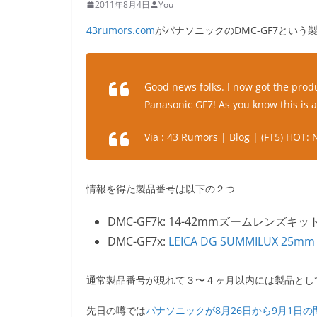
2011年8月4日
You
43rumors.com
がパナソニックのDMC-GF7とい
Good news folks. I now got the produ
Panasonic GF7! As you know this is 
Via :
43 Rumors | Blog | (FT5) HOT: 
情報を得た製品番号は以下の２つ
DMC-GF7k: 14-42mmズームレンズキッ
DMC-GF7x:
LEICA DG SUMMILUX 25mm 
通常製品番号が現れて３〜４ヶ月以内には製品とし
先日の噂では
パナソニックが8月26日から9月1日