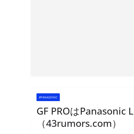
#PANASONIC
GF PROはPanasonic 
（43rumors.com）