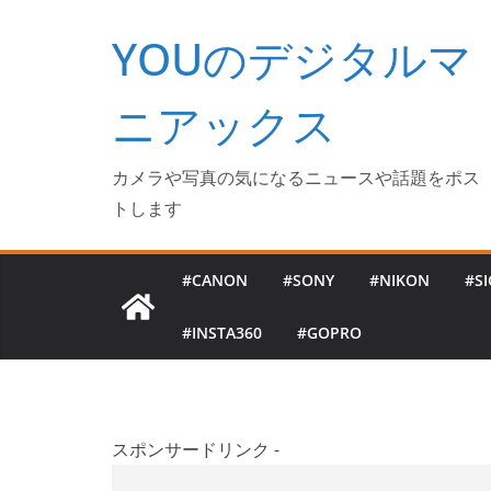
コ
YOUのデジタルマ
ン
テ
ン
ニアックス
ツ
へ
カメラや写真の気になるニュースや話題をポス
ス
トします
キ
ッ
#CANON
#SONY
#NIKON
#S
プ
#INSTA360
#GOPRO
スポンサードリンク -