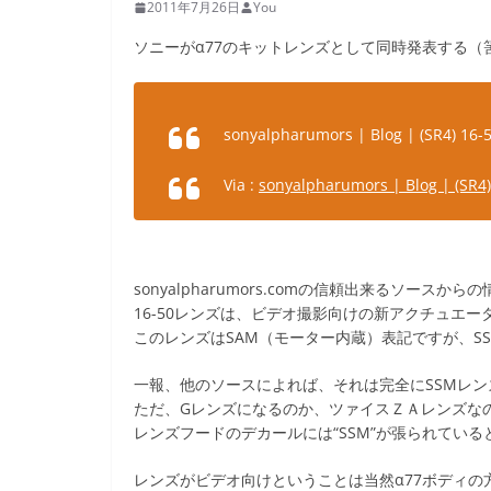
2011年7月26日
You
ソニーがα77のキットレンズとして同時発表する（筈の）
sonyalpharumors | Blog | (SR4) 16-5
Via :
sonyalpharumors | Blog | (SR4) 
sonyalpharumors.comの信頼出来るソースから
16-50レンズは、ビデオ撮影向けの新アクチュエ
このレンズはSAM（モーター内蔵）表記ですが、S
一報、他のソースによれば、それは完全にSSMレン
ただ、Gレンズになるのか、ツァイスＺＡレンズな
レンズフードのデカールには“SSM”が張られてい
レンズがビデオ向けということは当然α77ボディ