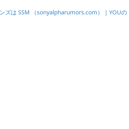
 レンズは SSM （sonyalpharumors.com） | YOUの