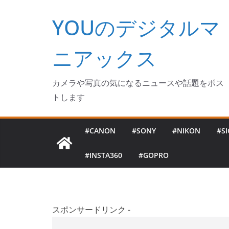
コ
YOUのデジタルマ
ン
テ
ン
ニアックス
ツ
へ
カメラや写真の気になるニュースや話題をポス
ス
トします
キ
ッ
#CANON
#SONY
#NIKON
#S
プ
#INSTA360
#GOPRO
スポンサードリンク -