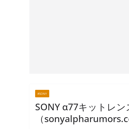
#SONY
SONY α77キットレ
（sonyalpharumors