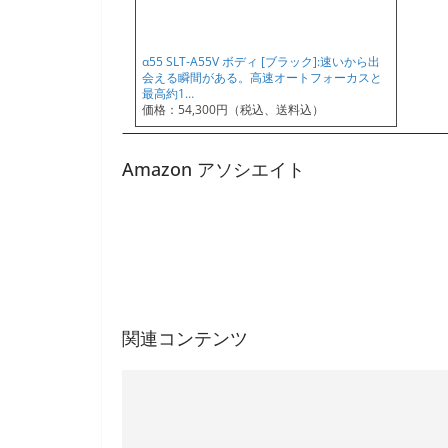
α55 SLT-A55V ボディ [ブラック]:速いから出
会える瞬間がある。高速オートフォーカスと
最高約1…
価格：54,300円（税込、送料込）
Amazon アソシエイト
関連コンテンツ