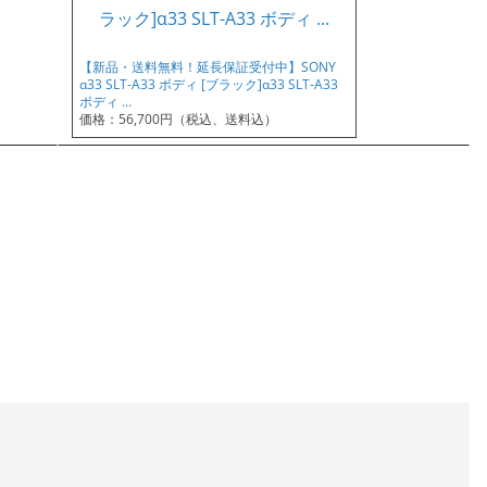
【新品・送料無料！延長保証受付中】SONY
α33 SLT-A33 ボディ [ブラック]α33 SLT-A33
ボディ …
価格：56,700円（税込、送料込）