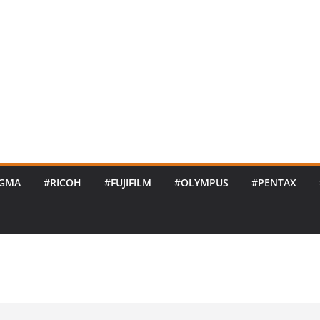
IGMA
#RICOH
#FUJIFILM
#OLYMPUS
#PENTAX