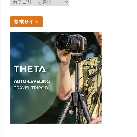
記
事
カ
提携サイト
テ
ゴ
リ
ー