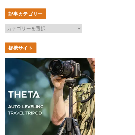
記事カテゴリー
記
事
カ
提携サイト
テ
ゴ
リ
ー