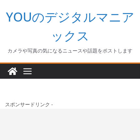
コ
YOUのデジタルマニア
ン
テ
ン
ックス
ツ
へ
カメラや写真の気になるニュースや話題をポストします
ス
キ
ッ
プ
スポンサードリンク -