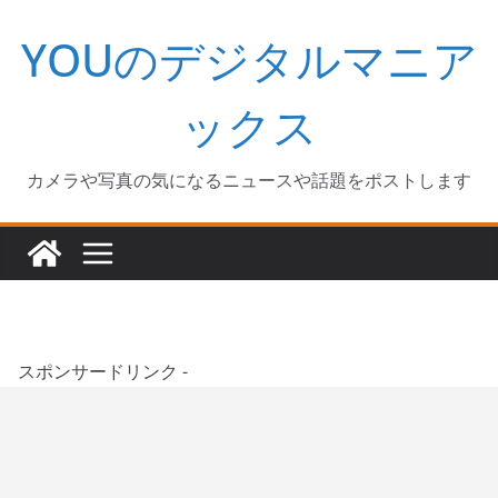
コ
YOUのデジタルマニア
ン
テ
ン
ックス
ツ
へ
カメラや写真の気になるニュースや話題をポストします
ス
キ
ッ
プ
スポンサードリンク -