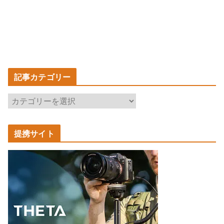
記事カテゴリー
記
事
カ
提携サイト
テ
ゴ
リ
ー