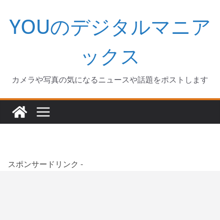
コ
YOUのデジタルマニア
ン
テ
ン
ックス
ツ
へ
カメラや写真の気になるニュースや話題をポストします
ス
キ
ッ
プ
スポンサードリンク -