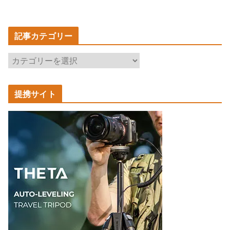
記事カテゴリー
記
事
カ
提携サイト
テ
ゴ
リ
ー