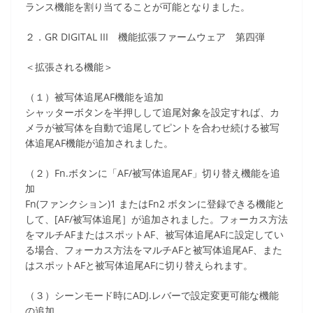
ランス機能を割り当てることが可能となりました。
２．GR DIGITAL III 機能拡張ファームウェア 第四弾
＜拡張される機能＞
（１）被写体追尾AF機能を追加
シャッターボタンを半押しして追尾対象を設定すれば、カ
メラが被写体を自動で追尾してピントを合わせ続ける被写
体追尾AF機能が追加されました。
（２）Fn.ボタンに「AF/被写体追尾AF」切り替え機能を追
加
Fn(ファンクション)1 またはFn2 ボタンに登録できる機能と
して、[AF/被写体追尾］が追加されました。フォーカス方法
をマルチAFまたはスポットAF、被写体追尾AFに設定してい
る場合、フォーカス方法をマルチAFと被写体追尾AF、また
はスポットAFと被写体追尾AFに切り替えられます。
（３）シーンモード時にADJ.レバーで設定変更可能な機能
の追加