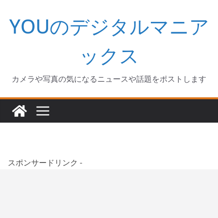
コ
YOUのデジタルマニア
ン
テ
ン
ックス
ツ
へ
カメラや写真の気になるニュースや話題をポストします
ス
キ
ッ
プ
スポンサードリンク -